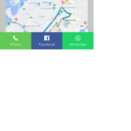
Phone
Facebook
WhatsApp
Hilton Dubai Al Habtoor City ★★★★★
מלון חמישה כוכבים מפואר ומפנק.
חדרי האירוח המרווחים מציעים נופים
מרהיבים של דובאי, תעלת דובאי וחוף
הים.
מזרקת דובאי (Dubai Fountain) נמצאת
במרחק של 2.6 ק"מ מהמלון, מוזיאון
העתיד (Museum of the Future) נמצא
במרחק של 7.6 ק"מ משם, ומסגד אל
פארו עומר בן אל חאטאב (Al Faroow
Omar Bin Al Khattab) נמצא במרחק של