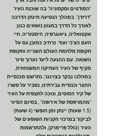
יפיפייה של יערות אירופה וחבל ארץ
"הסודטים וסקסוניה" בה שוכנת העיר
"דרזדן". במהלך הנסיעה תינתן הדרכה
לאורך כל הדרך במגוון נושאים כגון:
אקטואליה, גיאוגרפיה, היסטוריה, חיי
העם הצ'כי ועוד. נרחיב כמובן גם על
תקופת מלחמת העולם השנייה ותקופת
השואה. עם ההגעה ליעד נערוך סיור
מקיף של העיר העתיקה המשוחזרת,
במהלכו נבקר בצוינגר, נתרשם מכנסיית
החצר וכנסיית גבירתינו, נסביר על פשרו
של קיר הסוסים, ונזכה לתצפית על העיר
"מהמרפסת של אירופה" , בסיום הסיור
(1.5 שעות) יינתן זמן חופשי (4 שעות)
לביקור במרכזי הקניות השופעים של
העיר (כולל פרימרק), ולהתרשמות