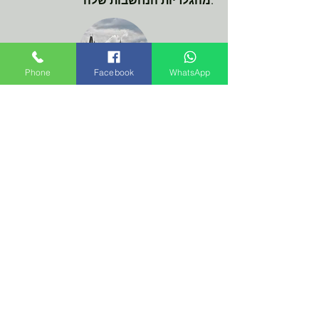
מהגלריות הנחשבות שלה.
Phone
Facebook
WhatsApp
יום טיול לשוויץ הצ'כית
שוויץ הצ'כית - הצטרפו לנסיעות שלנו
מפראג לשוויץ הצ'כית בימי שני עד
שבת, כולל איסוף וחזרה למלון. נסיעה
ברכבים של 8 + נהג. יוצאים מפראג
לקראת 09:30, משך הטיול כ 10 שעות.
אנו מזמינים אתכם לקחת פסק זמן
מהמולת העיר ולבקר בטיול שבזכותו
תכירו את פארק הטבע המפואר - שוויץ
צ'כית. נתחיל את המסע מפראג, רק כמה
שעות בדרך ונמצא את עצמנו בעולם