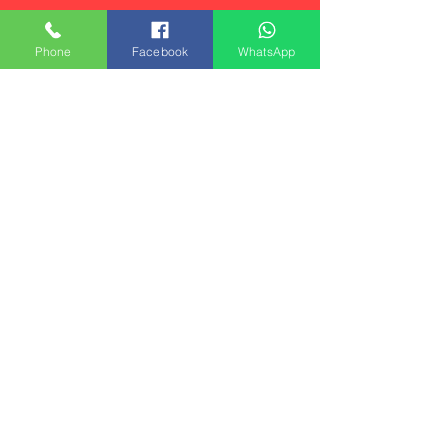
Phone
Facebook
WhatsApp
חמישה לילות בזנזיבר
מלון מדרגת תיירות 4/5 כוכבים
על בסיס ארוחת בוקר