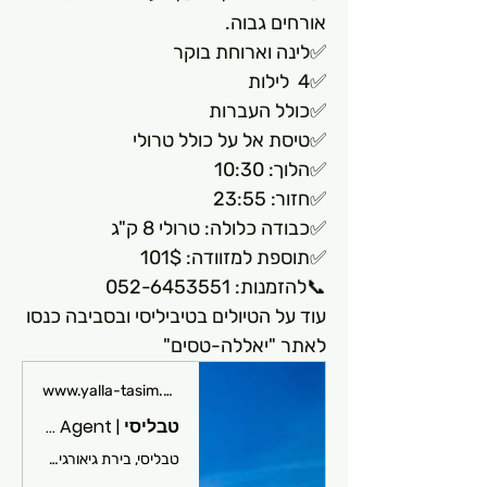
אורחים גבוה. 
✅לינה וארוחת בוקר
✅4  לילות
✅כולל העברות
✅טיסת אל על כולל טרולי
✅הלוך: 10:30
✅חזור: 23:55
✅כבודה כלולה: טרולי 8 ק"ג
✅תוספת למזוודה: 101$
📞להזמנות: 052-6453551 
עוד על הטיולים בטיביליסי ובסביבה כנסו 
לאתר "יאללה-טסים"
www.yalla-tasim.com
טבליסי | Yalla-Tasim Agent
טבליסי, בירת גיאורגיה. עיר בת יותר מ 1,500 שנים, יש בה מרחצאות טבעיים, עיר עתיקה מעניינת, הרבה בתי קפה ומסעדות מקסימות, מסלולי טיול רבים מחוץ לעיר והרבה עיניין ויופי. יחד מושלם לחופשה בכל עונות השנה ובמרחק של שעתיים וחצי טיסה