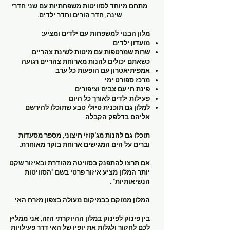
מתחם מיוחד לסוויטות משפחתיות עם שני חדרי
שינה, חדר הורים וחדר ילדים.
מלון הבנוי למשפחות עם ילדים ומציע:
מועדון ילדים
שרות שמרטפות עם מיטות לשינת צהריים
כשאתם יכולים להנות מארוחת צהריים רגועה
אמפיתיאטרון עם הופעות כל ערב
מרכז ספורט ימי
פינת חי עם צבים וציפורים
פעילות ילדים לאורך כל היום
למלון גם תוכנית טיולי טבע שתוכלו להירשם
אליהם בדלפק הקבלה
תוכלו גם להנות מג'קוזי חיצוני, מספר מסעדות
וברים על הים המגישים ארוחת בוקר מאוחרת.
אם תרצו להתפנק בסוויטה מהודרת ובאיזור שקט
יותר המלון מציע איזור פרטי בשם "הסוויטות
הנשיאותיות" .
המלון ממוקם בבמיקום מעולה בצפון מזרח האי.
בין פינוק לפינוק במלון ההיוקרתי הזה, אני ממליץ
לכם לחקור ולגלות את יופיו של האי דרך פעילויות