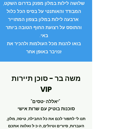
שלושה לילות במלון מפנק בדרום השקט,
המבודד והאותנטי על בסיס הכל כלול
ארבעה לילות במלון בצפון המתוייר
והתוסס על רצועת החוף הטובה ביותר
באי.
בואו להנות מכל העולמות ולהכיר את
זנזיבר באופן אחר
משה בר - סוכן תיירות
VIP
"יאללה-טסים"
סוכנות בוטיק עם שרות אישי
תנו לי לתפור לכם את כל החבילה, טיסה, מלון,
העברות, סיורים וטיולים, ה-כ-ל ואלווה אתכם