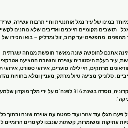
מיוחד במינו של עיר נמל אותנטית וחיי תרבות עשירה, שריד
ל - תושבים מקומיים חייכנים ואדיבים שלא נותנים לקשיי ה
הפנים. מחפשים יעד קרוב, זול ומדליק – בואו הכירו של ס
מזמינה אתכם לחופשה שונה מאשר חופשת מנוחה שגרתית. זו
ת, עיר בעלת היסטוריה עשירה וחשובה המציעה אטרקציות
יאונים מרתקים, חיי לילה סוערים, אירועי ספורט, אירועי ת
יים. סלוניקי מציעה טיול מרתק, מעניין ומלא בחוויות נהדר
סלוניקי, בירת מחוז מקדוניה, נוסדה בשנת 316 לפנה"ס על ידי מל
יקה".
ל פעם תגלו עוד אזור ועוד סמטה עם אווירה שונה ובתוך כל
יות עתיקות ומשומרות, קשתות שנבנו לקיסרים הרומיים לפנ